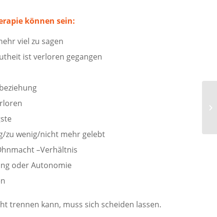
erapie können sein:
ehr viel zu sagen
theit ist verloren gegangen
nbeziehung
rloren
gste
rig/zu wenig/nicht mehr gelebt
Ohnmacht –Verhältnis
dung oder Autonomie
en
cht trennen kann, muss sich scheiden lassen.