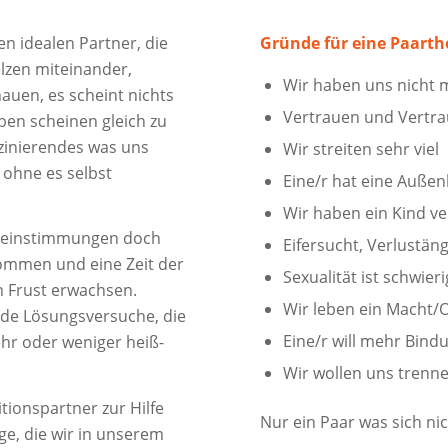
en idealen Partner, die
Gründe für eine Paarth
lzen miteinander,
Wir haben uns nicht m
hauen, es scheint nichts
Vertrauen und Vertrau
ben scheinen gleich zu
szinierendes was uns
Wir streiten sehr viel
n ohne es selbst
Eine/r hat eine Auße
Wir haben ein Kind ve
bereinstimmungen doch
Eifersucht, Verlustän
nommen und eine Zeit der
Sexualität ist schwie
 Frust erwachsen.
Wir leben ein Macht/
nde Lösungsversuche, die
Eine/r will mehr Bin
hr oder weniger heiß-
Wir wollen uns trenn
tionspartner zur Hilfe
Nur ein Paar was sich ni
e, die wir in unserem