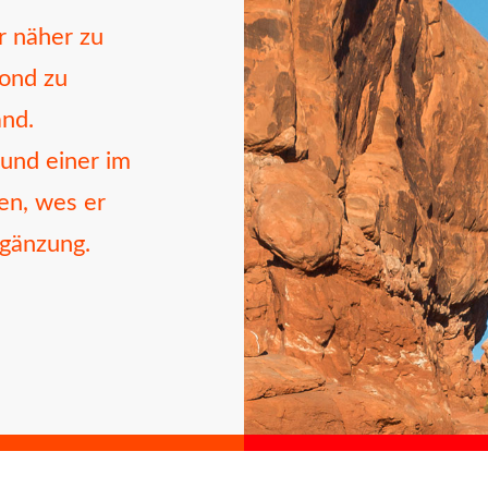
r näher zu
ond zu
nd.
 und einer im
en, wes er
rgänzung.